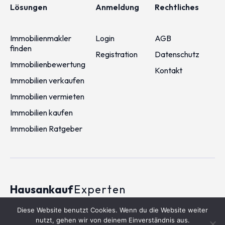
Lösungen
Anmeldung
Rechtliches
Immobilienmakler
Login
AGB
finden
Registration
Datenschutz
Immobilienbewertung
Kontakt
Immobilien verkaufen
Immobilien vermieten
Immobilien kaufen
Immobilien Ratgeber
Hausankauf
Experten
2026 © Hausankauf-experten.de
Diese Website benutzt Cookies. Wenn du die Website weiter
nutzt, gehen wir von deinem Einverständnis aus.