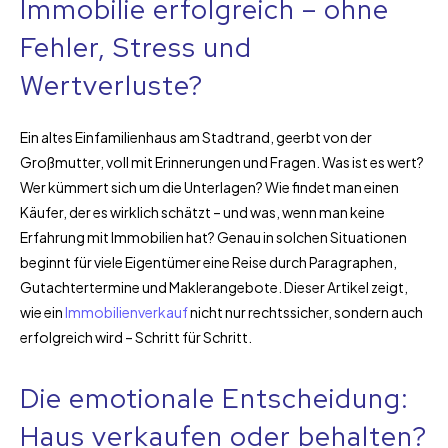
Immobilie erfolgreich – ohne
Fehler, Stress und
Wertverluste?
Ein altes Einfamilienhaus am Stadtrand, geerbt von der
Großmutter, voll mit Erinnerungen und Fragen. Was ist es wert?
Wer kümmert sich um die Unterlagen? Wie findet man einen
Käufer, der es wirklich schätzt – und was, wenn man keine
Erfahrung mit Immobilien hat? Genau in solchen Situationen
beginnt für viele Eigentümer eine Reise durch Paragraphen,
Gutachtertermine und Maklerangebote. Dieser Artikel zeigt,
wie ein
Immobilienverkauf
nicht nur rechtssicher, sondern auch
erfolgreich wird – Schritt für Schritt.
Die emotionale Entscheidung:
Haus verkaufen oder behalten?