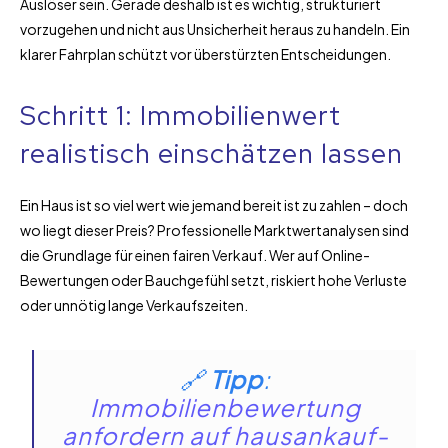
Auslöser sein. Gerade deshalb ist es wichtig, strukturiert
vorzugehen und nicht aus Unsicherheit heraus zu handeln. Ein
klarer Fahrplan schützt vor überstürzten Entscheidungen.
Schritt 1: Immobilienwert
realistisch einschätzen lassen
Ein Haus ist so viel wert wie jemand bereit ist zu zahlen – doch
wo liegt dieser Preis? Professionelle Marktwertanalysen sind
die Grundlage für einen fairen Verkauf. Wer auf Online-
Bewertungen oder Bauchgefühl setzt, riskiert hohe Verluste
oder unnötig lange Verkaufszeiten.
🔗
Tipp
:
Immobilienbewertung
anfordern auf hausankauf-