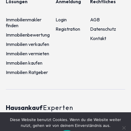
Lösungen
Anmeldung
Rechtliches
Immobilienmakler
Login
AGB
finden
Registration
Datenschutz
Immobilienbewertung
Kontakt
Immobilien verkaufen
Immobilien vermieten
Immobilien kaufen
Immobilien Ratgeber
Hausankauf
Experten
2026 © Hausankauf-experten.de
Diese Website benutzt Cookies. Wenn du die Website weiter
nutzt, gehen wir von deinem Einverständnis aus.