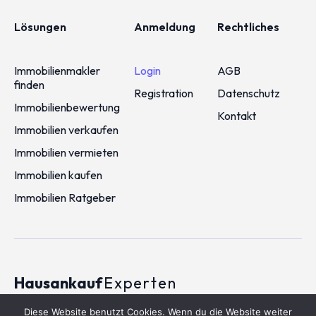
Lösungen
Anmeldung
Rechtliches
Immobilienmakler
Login
AGB
finden
Registration
Datenschutz
Immobilienbewertung
Kontakt
Immobilien verkaufen
Immobilien vermieten
Immobilien kaufen
Immobilien Ratgeber
Hausankauf
Experten
2026 © Hausankauf-experten.de
Diese Website benutzt Cookies. Wenn du die Website weiter