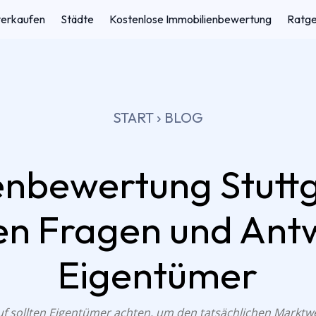
verkaufen
Städte
Kostenlose Immobilienbewertung
Ratg
START
BLOG
nbewertung Stuttg
en Fragen und Ant
Eigentümer
 sollten Eigentümer achten, um den tatsächlichen Marktwert