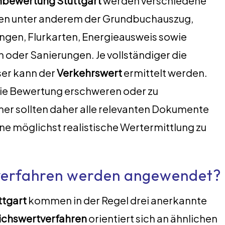
nbewertung Stuttgart
werden verschiedene
en unter anderem der Grundbuchauszug,
en, Flurkarten, Energieausweis sowie
oder Sanierungen. Je vollständiger die
ser kann der
Verkehrswert
ermittelt werden.
ie Bewertung erschweren oder zu
er sollten daher alle relevanten Dokumente
ne möglichst realistische Wertermittlung zu
verfahren werden angewendet?
ttgart
kommen in der Regel drei anerkannte
ichswertverfahren
orientiert sich an ähnlichen