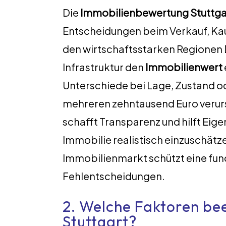
Die
Immobilienbewertung Stuttga
Entscheidungen beim Verkauf, Kauf
den wirtschaftsstarken Regionen
Infrastruktur den
Immobilienwert
Unterschiede bei Lage, Zustand 
mehreren zehntausend Euro verurs
schafft Transparenz und hilft Eig
Immobilie realistisch einzuschät
Immobilienmarkt schützt eine fund
Fehlentscheidungen.
2. Welche Faktoren bee
Stuttgart?