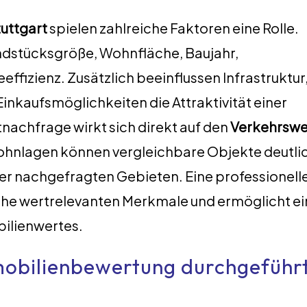
uttgart
spielen zahlreiche Faktoren eine Rolle.
ndstücksgröße, Wohnfläche, Baujahr,
ffizienz. Zusätzlich beeinflussen Infrastruktur
nkaufsmöglichkeiten die Attraktivität einer
tnachfrage wirkt sich direkt auf den
Verkehrswe
Wohnlagen können vergleichbare Objekte deutli
iger nachgefragten Gebieten. Eine professionell
che wertrelevanten Merkmale und ermöglicht ei
ilienwertes.
mmobilienbewertung durchgeführ