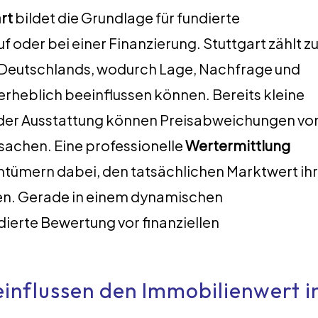
rt
bildet die Grundlage für fundierte
 oder bei einer Finanzierung. Stuttgart zählt z
 Deutschlands, wodurch Lage, Nachfrage und
erheblich beeinflussen können. Bereits kleine
oder Ausstattung können Preisabweichungen vo
achen. Eine professionelle
Wertermittlung
entümern dabei, den tatsächlichen Marktwert ih
zen. Gerade in einem dynamischen
ierte Bewertung vor finanziellen
influssen den Immobilienwert i