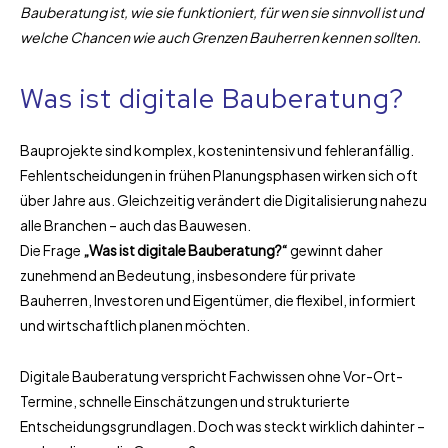
Bauberatung ist, wie sie funktioniert, für wen sie sinnvoll ist und
welche Chancen wie auch Grenzen Bauherren kennen sollten.
Was ist digitale Bauberatung?
Bauprojekte sind komplex, kostenintensiv und fehleranfällig.
Fehlentscheidungen in frühen Planungsphasen wirken sich oft
über Jahre aus. Gleichzeitig verändert die Digitalisierung nahezu
alle Branchen – auch das Bauwesen.
Die Frage
„Was ist digitale Bauberatung?“
gewinnt daher
zunehmend an Bedeutung, insbesondere für private
Bauherren, Investoren und Eigentümer, die flexibel, informiert
und wirtschaftlich planen möchten.
Digitale Bauberatung verspricht Fachwissen ohne Vor-Ort-
Termine, schnelle Einschätzungen und strukturierte
Entscheidungsgrundlagen. Doch was steckt wirklich dahinter –