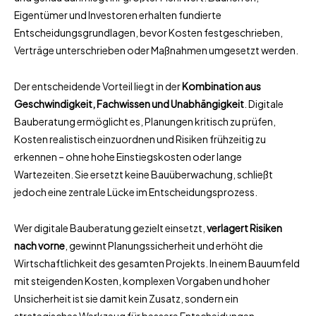
Eigentümer und Investoren erhalten fundierte
Entscheidungsgrundlagen, bevor Kosten festgeschrieben,
Verträge unterschrieben oder Maßnahmen umgesetzt werden.
Der entscheidende Vorteil liegt in der
Kombination aus
Geschwindigkeit, Fachwissen und Unabhängigkeit
. Digitale
Bauberatung ermöglicht es, Planungen kritisch zu prüfen,
Kosten realistisch einzuordnen und Risiken frühzeitig zu
erkennen – ohne hohe Einstiegskosten oder lange
Wartezeiten. Sie ersetzt keine Bauüberwachung, schließt
jedoch eine zentrale Lücke im Entscheidungsprozess.
Wer digitale Bauberatung gezielt einsetzt,
verlagert Risiken
nach vorne
, gewinnt Planungssicherheit und erhöht die
Wirtschaftlichkeit des gesamten Projekts. In einem Bauumfeld
mit steigenden Kosten, komplexen Vorgaben und hoher
Unsicherheit ist sie damit kein Zusatz, sondern ein
strategisches Werkzeug für bessere Entscheidungen.