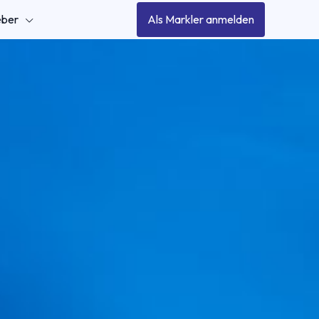
eber
Als Markler anmelden