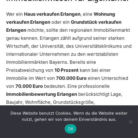
Wer ein
Haus verkaufen Erlangen
, eine
Wohnung
verkaufen Erlangen
oder ein
Grundstück verkaufen
Erlangen
möchte, sollte den regionalen Immobilienmarkt
genau kennen. Erlangen zählt aufgrund seiner starken
Wirtschaft, der Universität, des Universitätsklinikums und
internationaler Unternehmen zu den wertstabilsten
Immobilienmärkten Bayerns. Bereits eine
Preisabweichung von
10 Prozent
kann bei einer
Immobilie im Wert von
700.000 Euro
einen Unterschied
von
70.000 Euro
bedeuten. Eine professionelle
Immobilienbewertung Erlangen
berücksichtigt Lage,
Baujahr, Wohnfläche, Grundstücksgröße,
Energieeffizienz, Modernisierungen sowie die aktuelle
Diese Website benutzt Cookies. Wenn du die Website weiter
Nachfrage. Vollständige Verkaufsunterlagen, eine
nutzt, gehen wir von deinem Einverständnis aus.
marktgerechte Preisstrategie und ein hochwertiges
OK
Exposé erhöhen die Verkaufschancen deutlich und