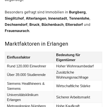
Besonders gefragt sind Immobilien in
Burgberg
,
Sieglitzhof
,
Alterlangen
,
Innenstadt
,
Tennenlohe
,
Dechsendorf
,
Bruck
,
Büchenbach
,
Eltersdorf
und
Frauenaurach
.
Marktfaktoren in Erlangen
Bedeutung für
Einflussfaktor
Eigentümer
Rund 120.000 Einwohner
Hoher Wohnraumbedarf
Zusätzliche
Über 39.000 Studierende
Wohnungsnachfrage
Siemens Healthineers &
Wirtschaftliche Stärke
Siemens
Universitätsklinikum
Sicherer Arbeitsmarkt
Erlangen
Metropolregion Nürnberg
Hohe Kaufkraft