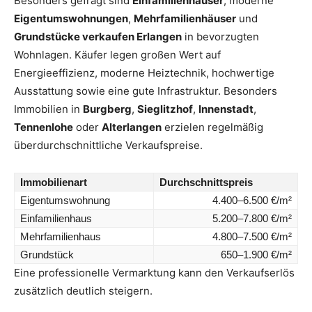
Besonders gefragt sind
Einfamilienhäuser
, moderne
Eigentumswohnungen
,
Mehrfamilienhäuser
und
Grundstücke verkaufen Erlangen
in bevorzugten
Wohnlagen. Käufer legen großen Wert auf
Energieeffizienz, moderne Heiztechnik, hochwertige
Ausstattung sowie eine gute Infrastruktur. Besonders
Immobilien in
Burgberg
,
Sieglitzhof
,
Innenstadt
,
Tennenlohe
oder
Alterlangen
erzielen regelmäßig
überdurchschnittliche Verkaufspreise.
Immobilienart
Durchschnittspreis
Eigentumswohnung
4.400–6.500 €/m²
Einfamilienhaus
5.200–7.800 €/m²
Mehrfamilienhaus
4.800–7.500 €/m²
Grundstück
650–1.900 €/m²
Eine professionelle Vermarktung kann den Verkaufserlös
zusätzlich deutlich steigern.