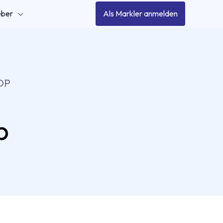
eber
Als Markler anmelden
OP
p