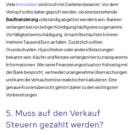
Viele
Immobilien
sind noch mit Darlehen belastet. Vor dem
Verkauf sollte daher geprüft werden, ob eine bestehende
Baufinanzierung
vollständig abgelöst werden kann. Banken
verlangen bei vorzeitiger Kündigung häufig eine sogenannte
Vorfälligkeitsentschädigung. Je nach Restlaufzeit können
mehrere Tausend Euro anfallen. Zusätzlich sollten
Grundschulden, Hypotheken oder andere Belastungen
bekannt sein. Käufer und Notare verlangen hierzu transparente
Informationen. Wer seine Finanzierungssituation frühzeitig mit
der Bank bespricht, vermeidet unangenehme Überraschungen
und kann die Verkaufserlöse realistischer kalkulieren. Eine
genaue Kostenübersicht gehört daher zu den wichtigsten
Vorbereitungen.
5. Muss auf den Verkauf
Steuern gezahlt werden?