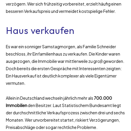
verzögern. Wer sich frühzeitig vorbereitet, erzielt häufig einen
besseren Verkaufspreis und vermeidet kostspielige Fehler.
Haus verkaufen
Es war ein sonniger Samstagmorgen, als Familie Schneider
beschloss, ihr Einfamilienhaus zu verkaufen. Die Kinder waren
ausgezogen, die Immobilie war mittlerweile zu groß geworden.
Doch bereits die ersten Gespräche mit Interessenten zeigten:
Ein Hausverkauf ist deutlich komplexer als viele Eigentümer
vermuten.
Allein in Deutschland wechseln jährlich mehr als
700.000
Immobilien
den Besitzer. Laut Statistischem Bundesamt liegt
der durchschnittliche Verkaufsprozess zwischen drei und sechs
Monaten. Wer unvorbereitet startet, riskiert Verzögerungen,
Preisabschläge oder sogar rechtliche Probleme.