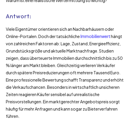
Warum ist eine realistische Wertermittlung so wichtig?
Antwort:
Viele Eigentümer orientieren sich an Nachbarhäusern oder
Online-Portalen. Doch der tatsächliche
Immobilienwert
hängt
von zahlreichen Faktoren ab: Lage, Zustand, Energieeffizienz,
Grundstücksgröße und aktuelle Marktnachfrage. Studien
zeigen, dass überteuerte Immobilien durchschnittlich bis zu 50
% länger am Markt bleiben. Gleichzeitig verlieren Verkäufer
durch spätere Preisreduzierungen oft mehrere Tausend Euro.
Eine professionelle Bewertung schafft Transparenz und erhöht
die Verkaufschancen. Besonders in wirtschaftlich unsicheren
Zeiten reagieren Käufer sensibel auf unrealistische
Preisvorstellungen. Ein marktgerechter Angebotspreis sorgt
häufig für mehr Anfragen und kann sogar zu Bieterverfahren
führen.