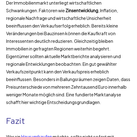
Der Immobilienmarkt unterliegt wirtschaftlichen
Schwankungen. Faktoren wie
Zinsentwicklung
, Inflation,
regionale Nachfrage und wirtschaftliche Unsicherheit
beeinflussen den Verkaufserfolg erheblich. Bereits kleine
Veränderungen bei Bauzinsen können die Kaufkraft von
Interessenten deutlich reduzieren. Gleichzeitig bleiben
Immobilien in gefragten Regionen weiterhin begehrt.
Eigentümer sollten aktuelle Marktberichte analysieren und
regionale Entwicklungen beobachten. Ein gut gewählter
Verkaufszeitpunkt kann den Verkaufspreis erheblich
beeinflussen. Besonders in Ballungsräumen zeigen Daten, dass
Preisunterschiede von mehreren Zehntausend Euro innerhalb
weniger Monate möglich sind. Eine fundierte Marktanalyse
schafft hier wichtige Entscheidungsgrundlagen.
Fazit
Wer ein
Haus verkaufen
möchte, sollte nicht sofort mit