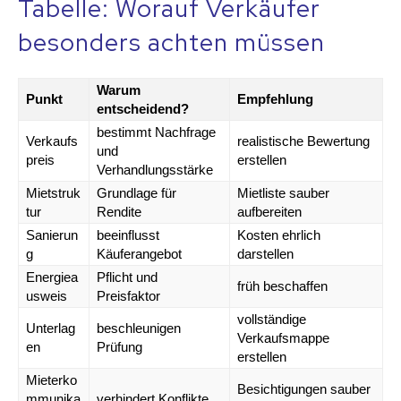
Tabelle: Worauf Verkäufer
besonders achten müssen
Warum
Punkt
Empfehlung
entscheidend?
bestimmt Nachfrage
Verkaufs
realistische Bewertung
und
preis
erstellen
Verhandlungsstärke
Mietstruk
Grundlage für
Mietliste sauber
tur
Rendite
aufbereiten
Sanierun
beeinflusst
Kosten ehrlich
g
Käuferangebot
darstellen
Energiea
Pflicht und
früh beschaffen
usweis
Preisfaktor
vollständige
Unterlag
beschleunigen
Verkaufsmappe
en
Prüfung
erstellen
Mieterko
Besichtigungen sauber
mmunika
verhindert Konflikte