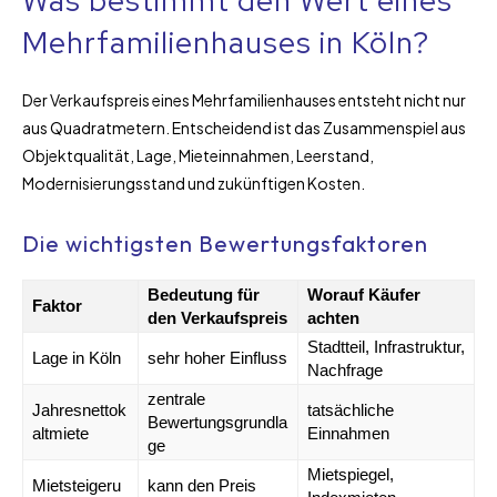
Was bestimmt den Wert eines
Mehrfamilienhauses in Köln?
Der Verkaufspreis eines Mehrfamilienhauses entsteht nicht nur
aus Quadratmetern. Entscheidend ist das Zusammenspiel aus
Objektqualität, Lage, Mieteinnahmen, Leerstand,
Modernisierungsstand und zukünftigen Kosten.
Die wichtigsten Bewertungsfaktoren
Bedeutung für
Worauf Käufer
Faktor
den Verkaufspreis
achten
Stadtteil, Infrastruktur,
Lage in Köln
sehr hoher Einfluss
Nachfrage
zentrale
Jahresnettok
tatsächliche
Bewertungsgrundla
altmiete
Einnahmen
ge
Mietspiegel,
Mietsteigeru
kann den Preis