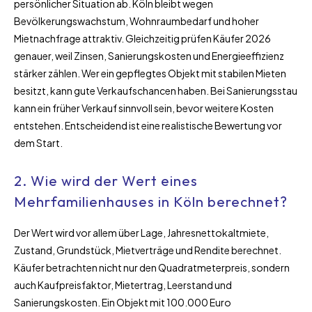
persönlicher Situation ab. Köln bleibt wegen
Bevölkerungswachstum, Wohnraumbedarf und hoher
Mietnachfrage attraktiv. Gleichzeitig prüfen Käufer 2026
genauer, weil Zinsen, Sanierungskosten und Energieeffizienz
stärker zählen. Wer ein gepflegtes Objekt mit stabilen Mieten
besitzt, kann gute Verkaufschancen haben. Bei Sanierungsstau
kann ein früher Verkauf sinnvoll sein, bevor weitere Kosten
entstehen. Entscheidend ist eine realistische Bewertung vor
dem Start.
2. Wie wird der Wert eines
Mehrfamilienhauses in Köln berechnet?
Der Wert wird vor allem über Lage, Jahresnettokaltmiete,
Zustand, Grundstück, Mietverträge und Rendite berechnet.
Käufer betrachten nicht nur den Quadratmeterpreis, sondern
auch Kaufpreisfaktor, Mietertrag, Leerstand und
Sanierungskosten. Ein Objekt mit 100.000 Euro