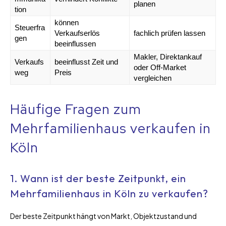
planen
tion
können
Steuerfra
Verkaufserlös
fachlich prüfen lassen
gen
beeinflussen
Makler, Direktankauf
Verkaufs
beeinflusst Zeit und
oder Off-Market
weg
Preis
vergleichen
Häufige Fragen zum
Mehrfamilienhaus verkaufen in
Köln
1. Wann ist der beste Zeitpunkt, ein
Mehrfamilienhaus in Köln zu verkaufen?
Der beste Zeitpunkt hängt von Markt, Objektzustand und