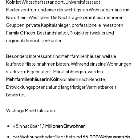
Köln ist Wirtschaftsstandort, Universitätsstadt,
Medienzentrum und einer der wichtigsten Wohnungsmärkte in
Nordrhein-Westfalen. Die Nachfrage kommt aus mehreren
Gruppen: private Kapitalanleger, professionelle Investoren,
Family Offices, Bestandshalter, Projektentwickler und
regionale Immobilienkäufer.
Besonders interessant sind Mehrfamilienhäuser, weil sie
laufende Mieteinnahmen bieten. Während einzelne Wohnungen
stark vom Eigennutzer-Markt abhängen, werden
Mehrfamilienhäuser in Köln
vor allem nach Rendite,
Entwicklungspotenzial und langfristiger Vermietbarkeit
bewertet.
Wichtige Marktfaktoren:
Köln hat über
1,1 Millionen Einwohner
der Wohnungsbedarf liegt bei rund
66.000 Wohnungen bis