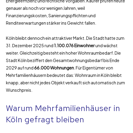
Energieeffizienz und rechtliche Vorgaben. Käufer prüfen heute
genauer als noch vor wenigen Jahren, weil
Finanzierungskosten, Sanierungspflichten und
Renditeerwartungen stärker ins Gewicht fallen.
Köln bleibt dennoch ein attraktiver Markt. Die Stadt hatte zum
31. Dezember 2025 rund
1.100.076 Einwohner
und wächst
weiter. Gleichzeitig besteht ein hoher Wohnraumbedarf. Die
Stadt Köln beziffert den Gesamtwohnungsbedarf bis Ende
2029 auf rund
66.000 Wohnungen
. Für Eigentümer von
Mehrfamilienhäusern bedeutet das: Wohnraum in Köln bleibt
knapp, aber nicht jedes Objekt verkauft sich automatisch zum
Wunschpreis.
Warum Mehrfamilienhäuser in
Köln gefragt bleiben