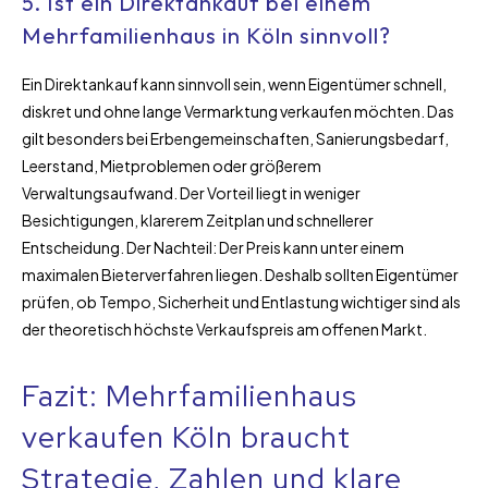
5. Ist ein Direktankauf bei einem
Mehrfamilienhaus in Köln sinnvoll?
Ein Direktankauf kann sinnvoll sein, wenn Eigentümer schnell,
diskret und ohne lange Vermarktung verkaufen möchten. Das
gilt besonders bei Erbengemeinschaften, Sanierungsbedarf,
Leerstand, Mietproblemen oder größerem
Verwaltungsaufwand. Der Vorteil liegt in weniger
Besichtigungen, klarerem Zeitplan und schnellerer
Entscheidung. Der Nachteil: Der Preis kann unter einem
maximalen Bieterverfahren liegen. Deshalb sollten Eigentümer
prüfen, ob Tempo, Sicherheit und Entlastung wichtiger sind als
der theoretisch höchste Verkaufspreis am offenen Markt.
Fazit: Mehrfamilienhaus
verkaufen Köln braucht
Strategie, Zahlen und klare