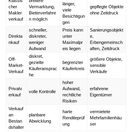
Klassis
breitere
länger,
cher
Vermarktung,
gepflegte Objekte
viele
Makler
Bieterverfahre
ohne Zeitdruck
Besichtigun
verkauf
n möglich
gen
schneller,
Preis kann
Sanierungsobjekt
Direkta
diskreter,
unter
e,
nkauf
weniger
Maximalpr
Erbengemeinsch
Aufwand
eis liegen
aften, Zeitdruck
diskret,
Off-
größere Objekte,
gezielte
begrenzter
Market-
sensible
Käuferansprac
Käuferkreis
Verkauf
Verkäufe
he
hoher
Privatv
Aufwand,
erfahrene
volle Kontrolle
erkauf
rechtliche
Eigentümer
Risiken
Verkauf
harte
vermietete
an
planbare
Renditeprüf
Mehrfamilienhäu
Bestan
Abwicklung
ung
ser
dshalter