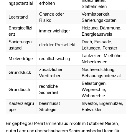
Indexmieten,
ngspotenzial
erhöhen
Staffelmieten
Chance oder
Vermietbarkeit,
Leerstand
Risiko
Sanierungskosten
Energieeffizi
Heizung, Dämmung,
immer wichtiger
enz
Energieausweis
Sanierungsz
Dach, Fassade,
direkter Preiseffekt
ustand
Leitungen, Fenster
Laufzeiten, Miethöhe,
Mietverträge
rechtlich wichtig
Nebenkosten
zusätzlicher
Nachverdichtung,
Grundstück
Werttreiber
Bebauungspotenzial
Belastungen,
rechtliche
Grundbuch
Wegerechte,
Sicherheit
Wohnrechte
Käuferzielgru
beeinflusst
Investor, Eigennutzer,
ppe
Strategie
Entwickler
Ein gepflegtes Mehrfamilienhaus in Köln mit stabilen Mieten,
guter Lage und überschaubarem Sanierungsbedarf kann für