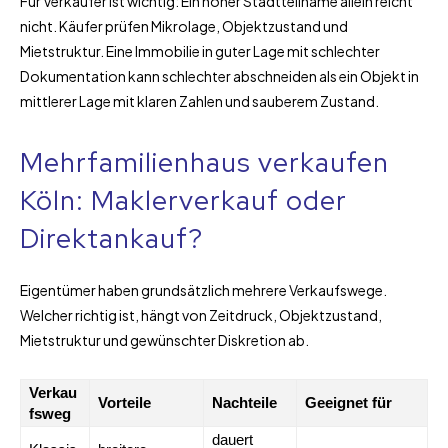
Für Verkäufer ist wichtig: Ein hoher Stadtteilname allein reicht
nicht. Käufer prüfen Mikrolage, Objektzustand und
Mietstruktur. Eine Immobilie in guter Lage mit schlechter
Dokumentation kann schlechter abschneiden als ein Objekt in
mittlerer Lage mit klaren Zahlen und sauberem Zustand.
Mehrfamilienhaus verkaufen
Köln: Maklerverkauf oder
Direktankauf?
Eigentümer haben grundsätzlich mehrere Verkaufswege.
Welcher richtig ist, hängt von Zeitdruck, Objektzustand,
Mietstruktur und gewünschter Diskretion ab.
Verkau
Vorteile
Nachteile
Geeignet für
fsweg
dauert