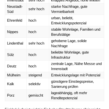
Innenstadt
sehr hoch
knappes Angebot, hohe Mieten
Neustadt-
starke Nachfrage, gute
sehr hoch
Süd
Vermietbarkeit
urban, beliebt,
Ehrenfeld
hoch
Entwicklungspotenzial
stabile Wohnlage, Familien und
Nippes
hoch
Berufstätige
gehobene Lage, solide
Lindenthal
sehr hoch
Nachfrage
beliebte Wohnlage, gute
Sülz
hoch
Infrastruktur
zentrale Lage, Nähe Messe und
Deutz
hoch
Innenstadt
Mülheim
steigend
Entwicklungslage mit Potenzial
günstigere Einstiegspreise,
Kalk
selektiv
Sanierung prüfen
lageabhängig, oft mehr
Porz
gemischt
Renditepotenzial