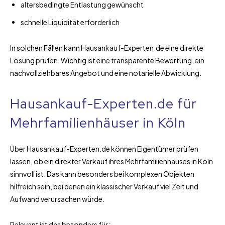
altersbedingte Entlastung gewünscht
schnelle Liquidität erforderlich
In solchen Fällen kann Hausankauf-Experten.de eine direkte
Lösung prüfen. Wichtig ist eine transparente Bewertung, ein
nachvollziehbares Angebot und eine notarielle Abwicklung.
Hausankauf-Experten.de für
Mehrfamilienhäuser in Köln
Über Hausankauf-Experten.de können Eigentümer prüfen
lassen, ob ein direkter Verkauf ihres Mehrfamilienhauses in Köln
sinnvoll ist. Das kann besonders bei komplexen Objekten
hilfreich sein, bei denen ein klassischer Verkauf viel Zeit und
Aufwand verursachen würde.
Relevant ist das besonders für: