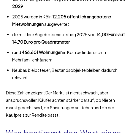
2029
2025 wurden in Köln
12.205 öffentlich angebotene
Mietwohnungen
ausgewertet
die mittlere Angebotsmiete stieg 2025 von
14,00 Euro auf
14,70 Euro pro Quadratmeter
rund
466.601 Wohnungen
in Köln befinden sich in
Mehrfamilienhäusern
Neubau bleibt teuer, Bestandsobjekte bleiben dadurch
relevant
Diese Zahlen zeigen: Der Markt ist nicht schwach, aber
anspruchsvoller. Käufer achten stärker darauf, ob Mieten
marktgerecht sind, ob Sanierungen anstehen und ob der
Kaufpreis zur Rendite passt.