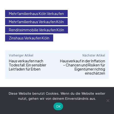
Mehrfamilienhaus Köln Verkaufen
Mehrfamilienhaus Verkaufen Köln
Renditeimmobilie Verkaufen Köln
Zinshaus Verkaufen Köln
Vorheriger Artikel
Nächster Artikel
Haus verkaufen nach
Hausverkauf in der Inflation
Todesfall: Ein sensibler
– Chancen und Risiken für
Leitfaden für Erben
Eigentümer richtig
einschätzen
Diese Website benutzt Cookies. Wenn du die Website weiter
nutzt, gehen wir von deinem Einverständnis aus.
OK