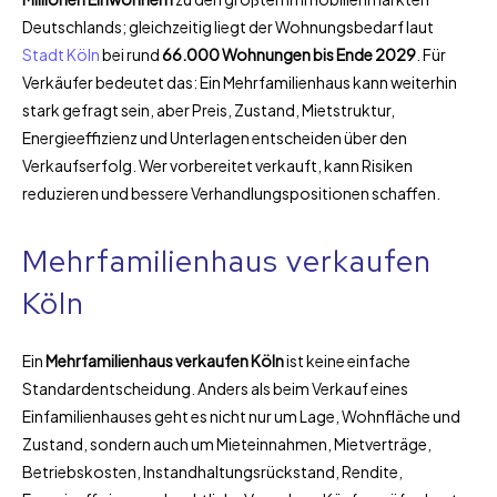
Deutschlands; gleichzeitig liegt der Wohnungsbedarf laut
Stadt Köln
bei rund
66.000 Wohnungen bis Ende 2029
. Für
Verkäufer bedeutet das: Ein Mehrfamilienhaus kann weiterhin
stark gefragt sein, aber Preis, Zustand, Mietstruktur,
Energieeffizienz und Unterlagen entscheiden über den
Verkaufserfolg. Wer vorbereitet verkauft, kann Risiken
reduzieren und bessere Verhandlungspositionen schaffen.
Mehrfamilienhaus verkaufen
Köln
Ein
Mehrfamilienhaus verkaufen Köln
ist keine einfache
Standardentscheidung. Anders als beim Verkauf eines
Einfamilienhauses geht es nicht nur um Lage, Wohnfläche und
Zustand, sondern auch um Mieteinnahmen, Mietverträge,
Betriebskosten, Instandhaltungsrückstand, Rendite,