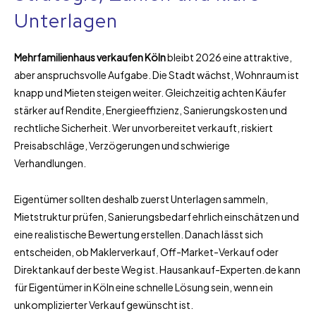
Unterlagen
Mehrfamilienhaus verkaufen Köln
bleibt 2026 eine attraktive,
aber anspruchsvolle Aufgabe. Die Stadt wächst, Wohnraum ist
knapp und Mieten steigen weiter. Gleichzeitig achten Käufer
stärker auf Rendite, Energieeffizienz, Sanierungskosten und
rechtliche Sicherheit. Wer unvorbereitet verkauft, riskiert
Preisabschläge, Verzögerungen und schwierige
Verhandlungen.
Eigentümer sollten deshalb zuerst Unterlagen sammeln,
Mietstruktur prüfen, Sanierungsbedarf ehrlich einschätzen und
eine realistische Bewertung erstellen. Danach lässt sich
entscheiden, ob Maklerverkauf, Off-Market-Verkauf oder
Direktankauf der beste Weg ist. Hausankauf-Experten.de kann
für Eigentümer in Köln eine schnelle Lösung sein, wenn ein
unkomplizierter Verkauf gewünscht ist.