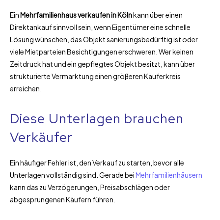
Ein
Mehrfamilienhaus verkaufen in Köln
kann über einen
Direktankauf sinnvoll sein, wenn Eigentümer eine schnelle
Lösung wünschen, das Objekt sanierungsbedürftig ist oder
viele Mietparteien Besichtigungen erschweren. Wer keinen
Zeitdruck hat und ein gepflegtes Objekt besitzt, kann über
strukturierte Vermarktung einen größeren Käuferkreis
erreichen.
Diese Unterlagen brauchen
Verkäufer
Ein häufiger Fehler ist, den Verkauf zu starten, bevor alle
Unterlagen vollständig sind. Gerade bei
Mehrfamilienhäusern
kann das zu Verzögerungen, Preisabschlägen oder
abgesprungenen Käufern führen.