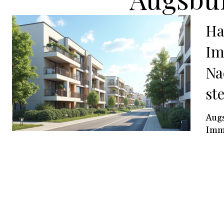
Ha
Im
Na
st
Augs
Immo