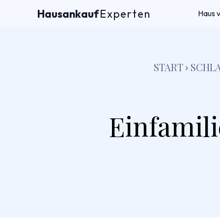
Hausankauf
Experten
Haus 
START
SCHL
Einfamil