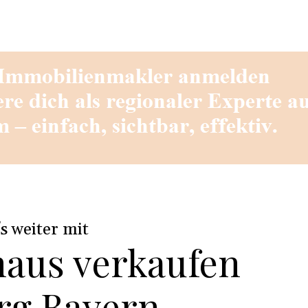
e
's weiter mit
haus verkaufen
rg Bayern