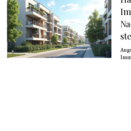
Im
Na
st
Augs
Immo