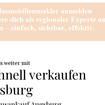
i
's weiter mit
hnell verkaufen
sburg
usankauf Augsburg –