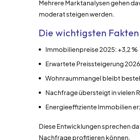
Mehrere Marktanalysen gehen dav
moderat steigen werden.
Die wichtigsten Fakten
Immobilienpreise 2025: +3,2 %
Erwartete Preissteigerung 2026:
Wohnraummangel bleibt beste
Nachfrage übersteigt in vielen
Energieeffiziente Immobilien e
Diese Entwicklungen sprechen dafü
Nachfrage profitieren können.