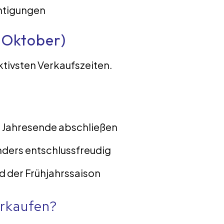
chtigungen
 Oktober)
ktivsten Verkaufszeiten.
r Jahresende abschließen
nders entschlussfreudig
 der Frühjahrssaison
erkaufen?