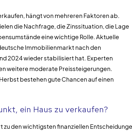
verkaufen, hängt von mehreren Faktoren ab.
len die Nachfrage, die Zinssituation, die Lage
bensumstände eine wichtige Rolle. Aktuelle
 deutsche Immobilienmarkt nach den
d 2024 wieder stabilisiert hat. Experten
nen weitere moderate Preissteigerungen.
 Herbst bestehen gute Chancen auf einen
unkt, ein Haus zu verkaufen?
t zu den wichtigsten finanziellen Entscheidung