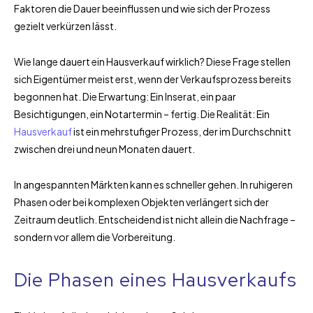
Faktoren die Dauer beeinflussen und wie sich der Prozess
gezielt verkürzen lässt.
Wie lange dauert ein Hausverkauf wirklich? Diese Frage stellen
sich Eigentümer meist erst, wenn der Verkaufsprozess bereits
begonnen hat. Die Erwartung: Ein Inserat, ein paar
Besichtigungen, ein Notartermin – fertig. Die Realität: Ein
Hausverkauf
ist ein mehrstufiger Prozess, der im Durchschnitt
zwischen drei und neun Monaten dauert.
In angespannten Märkten kann es schneller gehen. In ruhigeren
Phasen oder bei komplexen Objekten verlängert sich der
Zeitraum deutlich. Entscheidend ist nicht allein die Nachfrage –
sondern vor allem die Vorbereitung.
Die Phasen eines Hausverkaufs