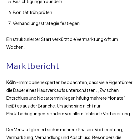
Besichtigungen bündeln
Bonität früh prüfen
Verhandlungsstrategie festlegen
Ein strukturierter Start verkürzt die Vermarktung oft um
Wochen.
Marktbericht
Köln
– Immobilienexperten beobachten, dass viele Eigentümer
die Dauer eines Hausverkaufs unterschätzen. „Zwischen
Entschluss und Notartermin liegen häufig mehrere Monate“,
heißt es aus der Branche. Ursache sind nicht nur
Marktbedingungen, sondern vor allem fehlende Vorbereitung.
Der Verkauf gliedert sich in mehrere Phasen: Vorbereitung,
Vermarktung, Verhandlung und Abschluss. Besonders die