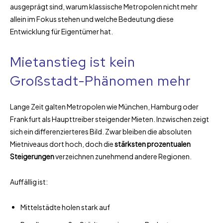
ausgeprägt sind, warum klassische Metropolen nicht mehr
allein im Fokus stehen und welche Bedeutung diese
Entwicklung für Eigentümer hat.
Mietanstieg ist kein
Großstadt-Phänomen mehr
Lange Zeit galten Metropolen wie München, Hamburg oder
Frankfurt als Haupttreiber steigender Mieten. Inzwischen zeigt
sich ein differenzierteres Bild. Zwar bleiben die absoluten
Mietniveaus dort hoch, doch die
stärksten prozentualen
Steigerungen
verzeichnen zunehmend andere Regionen.
Auffällig ist:
Mittelstädte holen stark auf