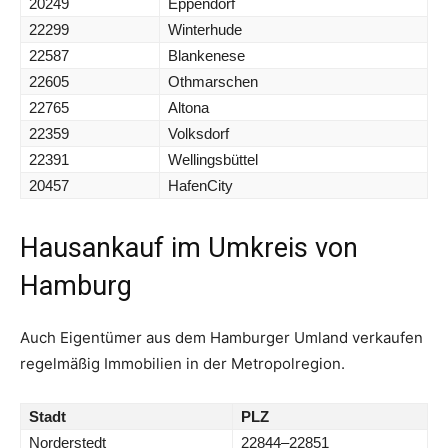
20249
Eppendorf
22299
Winterhude
22587
Blankenese
22605
Othmarschen
22765
Altona
22359
Volksdorf
22391
Wellingsbüttel
20457
HafenCity
Hausankauf im Umkreis von
Hamburg
Auch Eigentümer aus dem Hamburger Umland verkaufen
regelmäßig Immobilien in der Metropolregion.
Stadt
PLZ
Norderstedt
22844–22851